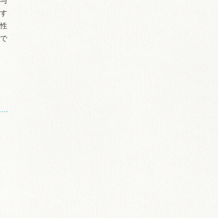
投与
です
能性
要で