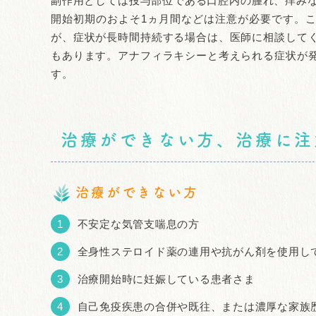
副作用としては投与部位である口腔内の腫れ、痒みな
開始初期のおよそ1ヵ月間などは注意が必要です。
が、症状が長時間持続する場合は、医師に相談して
もあります。アナフィラキシーと考えられる症状が
す。
治療ができない方、治療に注
治療ができない方
不安定な気管支喘息の方
全身性ステロイド薬の連用や抗がん剤を使用し
治療開始時に妊娠している患者さま
自己免疫疾患の合併や既往、または濃厚な家族