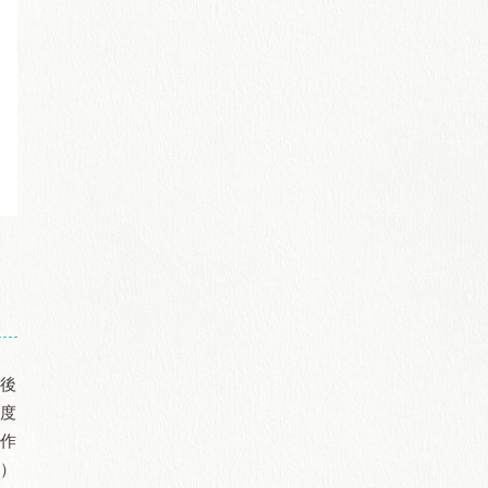
与後
程度
副作
目）