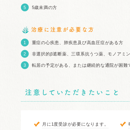
5歳未満の方
治療に注意が必要な方
重症の心疾患、肺疾患及び高血圧症がある方
非選択的β遮断薬、三環系抗うつ薬、モノアミ
転居の予定がある、または継続的な通院が困難
注意していただきたいこと
月に1度受診が必要になります。