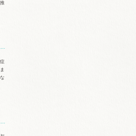
が推
粉症
いま
的な